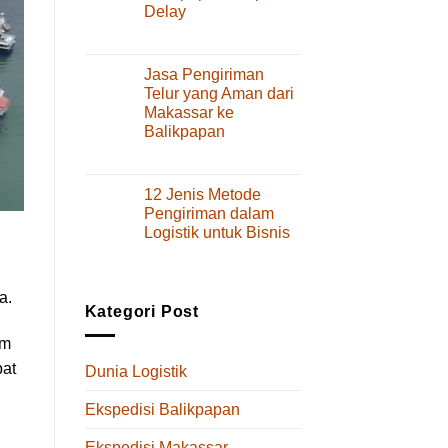
Delay
Layanan
dan
pada
Komentar Dinonaktifkan
Tips
Cara
Memilihnya
Kirim
Jasa Pengiriman
Spare
Telur yang Aman dari
Part
Makassar ke
dari
Balikpapan
Makassar
ke
pada
Komentar Dinonaktifkan
Balikpapan
Jasa
Tanpa
Pengiriman
12 Jenis Metode
Delay
Telur
Pengiriman dalam
yang
Logistik untuk Bisnis
Aman
pada
Komentar Dinonaktifkan
dari
12
Makassar
Jenis
ke
a.
Metode
Balikpapan
Kategori Post
Pengiriman
dalam
am
Logistik
pat
Dunia Logistik
untuk
Bisnis
Ekspedisi Balikpapan
Ekspedisi Makassar