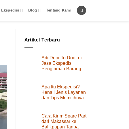
 Ekspedisi
Blog
Tentang Kami
Artikel Terbaru
Arti Door To Door di
Jasa Ekspedisi
Pengiriman Barang
pada
Komentar Dinonaktifkan
Arti
Door
Apa Itu Ekspedisi?
To
Kenali Jenis Layanan
Door
dan Tips Memilihnya
di
pada
Komentar Dinonaktifkan
Jasa
Apa
Ekspedisi
Itu
Pengiriman
Cara Kirim Spare Part
Ekspedisi?
Barang
dari Makassar ke
Kenali
Balikpapan Tanpa
Jenis