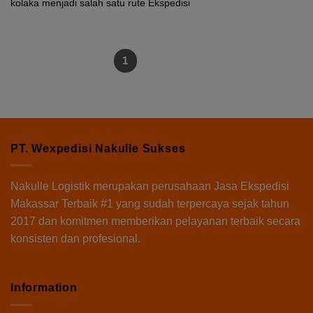
kolaka menjadi salah satu rute Ekspedisi
1
2
PT. Wexpedisi Nakulle Sukses
Nakulle Logistik
merupakan perusahaan Jasa Ekspedisi
Makassar Terbaik #1 yang sudah terpercaya sejak tahun
2017 dan komitmen memberikan pelayanan terbaik secara
konsisten dan profesional.
Information