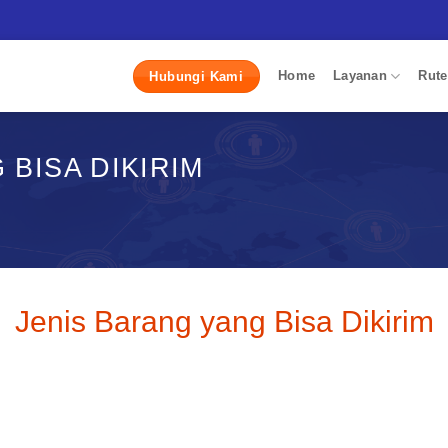
Home
Layanan
Rute
Hubungi Kami
 BISA DIKIRIM
Jenis Barang yang Bisa Dikirim
informasi yang menjelaskan tentang hak, tanggung jawab, 