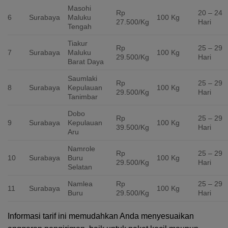
Masohi
Rp
20 – 24
6
Surabaya
Maluku
100 Kg
27.500/Kg
Hari
Tengah
Tiakur
Rp
25 – 29
7
Surabaya
Maluku
100 Kg
29.500/Kg
Hari
Barat Daya
Saumlaki
Rp
25 – 29
8
Surabaya
Kepulauan
100 Kg
29.500/Kg
Hari
Tanimbar
Dobo
Rp
25 – 29
9
Surabaya
Kepulauan
100 Kg
39.500/Kg
Hari
Aru
Namrole
Rp
25 – 29
10
Surabaya
Buru
100 Kg
29.500/Kg
Hari
Selatan
Namlea
Rp
25 – 29
11
Surabaya
100 Kg
Buru
29.500/Kg
Hari
Informasi tarif ini memudahkan Anda menyesuaikan