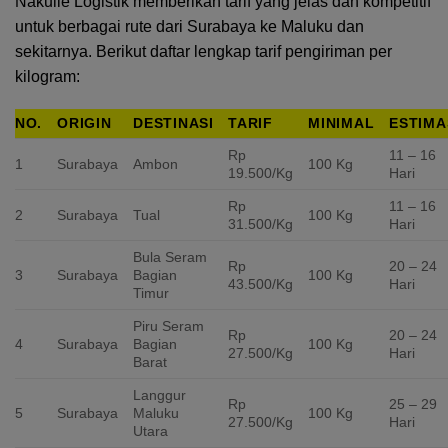
Nakulle Logistik memberikan tarif yang jelas dan kompetitif
untuk berbagai rute dari Surabaya ke Maluku dan
sekitarnya. Berikut daftar lengkap tarif pengiriman per
kilogram:
NO.
ORIGIN
DESTINASI
TARIF
MINIMAL
ESTIMA
Rp
11 – 16
1
Surabaya
Ambon
100 Kg
19.500/Kg
Hari
Rp
11 – 16
2
Surabaya
Tual
100 Kg
31.500/Kg
Hari
Bula Seram
Rp
20 – 24
3
Surabaya
Bagian
100 Kg
43.500/Kg
Hari
Timur
Piru Seram
Rp
20 – 24
4
Surabaya
Bagian
100 Kg
27.500/Kg
Hari
Barat
Langgur
Rp
25 – 29
5
Surabaya
Maluku
100 Kg
27.500/Kg
Hari
Utara