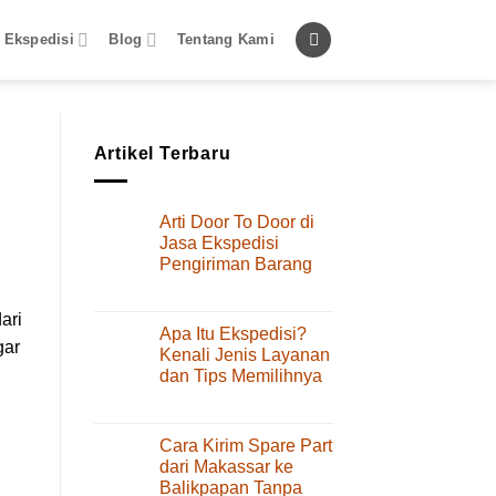
 Ekspedisi
Blog
Tentang Kami
Artikel Terbaru
Arti Door To Door di
Jasa Ekspedisi
Pengiriman Barang
pada
Komentar Dinonaktifkan
Arti
ari
Door
Apa Itu Ekspedisi?
gar
To
Kenali Jenis Layanan
Door
dan Tips Memilihnya
di
pada
Komentar Dinonaktifkan
Jasa
Apa
Ekspedisi
Itu
Pengiriman
Cara Kirim Spare Part
Ekspedisi?
Barang
dari Makassar ke
Kenali
Balikpapan Tanpa
Jenis