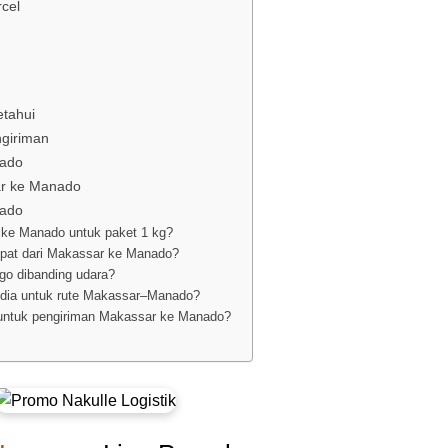
cel
etahui
ngiriman
nado
sar ke Manado
nado
 ke Manado untuk paket 1 kg?
epat dari Makassar ke Manado?
rgo dibanding udara?
edia untuk rute Makassar–Manado?
o untuk pengiriman Makassar ke Manado?