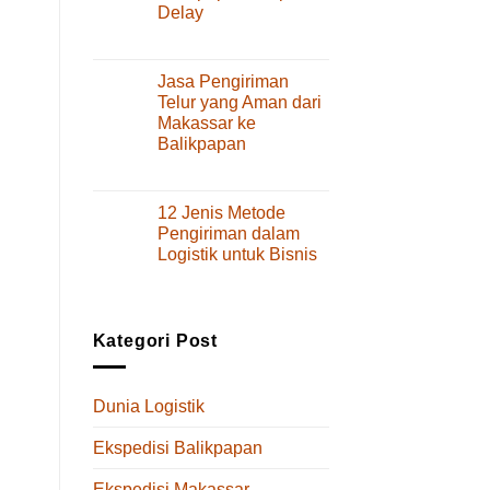
Delay
Layanan
dan
pada
Komentar Dinonaktifkan
Tips
Cara
Memilihnya
Kirim
Jasa Pengiriman
Spare
Telur yang Aman dari
Part
Makassar ke
dari
Balikpapan
Makassar
ke
pada
Komentar Dinonaktifkan
Balikpapan
Jasa
Tanpa
Pengiriman
12 Jenis Metode
Delay
Telur
Pengiriman dalam
yang
Logistik untuk Bisnis
Aman
pada
Komentar Dinonaktifkan
dari
12
Makassar
Jenis
ke
Metode
Balikpapan
Kategori Post
Pengiriman
dalam
Logistik
Dunia Logistik
untuk
Bisnis
Ekspedisi Balikpapan
Ekspedisi Makassar