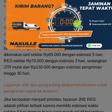
Nakulle
Perlu cek
Bervariasi
2-5 hari
kompetitif,
Logistik
coverage
layanan luas
FAQ Ongkir JNE Surabaya ke Ambon
Berapa ongkir JNE dari Surabaya ke Ambon untuk
paket 1 kg?
Ongkir JNE Surabaya ke Ambon untuk paket 1 kg
bervariasi tergantung layanan yang dipilih. Layanan OKE
dikenakan tarif sekitar Rp65.000 dengan estimasi 5 hari,
REG sekitar Rp70.000 dengan estimasi 3 hari, sedangkan
JTR mulai dari Rp130.000 dengan estimasi pengiriman
hingga 30 hari.
Layanan JNE apa yang paling direkomendasikan untuk
pengiriman cepat ke Ambon?
Jika kecepatan menjadi prioritas, layanan JNE REG
adalah pilihan terbaik karena memiliki estimasi waktu
sekitar 3 hari dengan biaya yang masih relatif terjangkau.