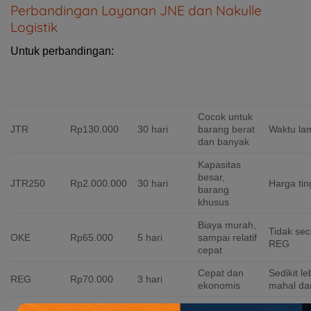
Perbandingan Layanan JNE dan Nakulle
Logistik
Untuk perbandingan:
TARIF 1
ESTIMASI
LAYANAN
KELEBIHAN
KEKUR
KG
WAKTU
Cocok untuk
JTR
Rp130.000
30 hari
barang berat
Waktu la
dan banyak
Kapasitas
besar,
JTR250
Rp2.000.000
30 hari
Harga tin
barang
khusus
Biaya murah,
Tidak se
OKE
Rp65.000
5 hari
sampai relatif
REG
cepat
Cepat dan
Sedikit le
REG
Rp70.000
3 hari
ekonomis
mahal da
Cepat, tarif