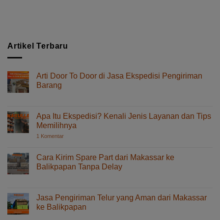
Artikel Terbaru
Arti Door To Door di Jasa Ekspedisi Pengiriman
Barang
pada
Komentar Dinonaktifkan
Arti
Door
Apa Itu Ekspedisi? Kenali Jenis Layanan dan Tips
To
Memilihnya
Door
pada
1 Komentar
di
Apa
Jasa
Itu
Ekspedisi?
Ekspedisi
Cara Kirim Spare Part dari Makassar ke
Kenali
Pengiriman
Balikpapan Tanpa Delay
Jenis
Barang
Layanan
pada
Komentar Dinonaktifkan
dan
Cara
Tips
Memilihnya
Kirim
Jasa Pengiriman Telur yang Aman dari Makassar
Spare
ke Balikpapan
Part
pada
Komentar Dinonaktifkan
dari