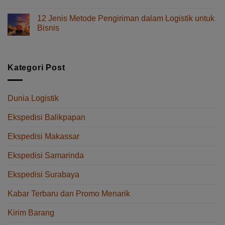
Jasa
Makassar
Pengiriman
ke
12 Jenis Metode Pengiriman dalam Logistik untuk
Telur
Balikpapan
Bisnis
yang
Tanpa
pada
Komentar Dinonaktifkan
Aman
Delay
12
dari
Jenis
Makassar
Metode
Kategori Post
ke
Pengiriman
Balikpapan
dalam
Logistik
Dunia Logistik
untuk
Bisnis
Ekspedisi Balikpapan
Ekspedisi Makassar
Ekspedisi Samarinda
Ekspedisi Surabaya
Kabar Terbaru dan Promo Menarik
Kirim Barang