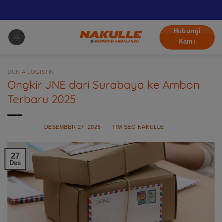
Skip
Hubungi
to
Kami
content
DUNIA LOGISTIK
Ongkir JNE dari Surabaya ke Ambon
Terbaru 2025
POSTED ON
DESEMBER 27, 2025
BY
TIM SEO NAKULLE
27
Des