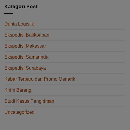
Makassar
Metode
Kategori Post
ke
Pengiriman
Balikpapan
dalam
Logistik
Dunia Logistik
untuk
Bisnis
Ekspedisi Balikpapan
Ekspedisi Makassar
Ekspedisi Samarinda
Ekspedisi Surabaya
Kabar Terbaru dan Promo Menarik
Kirim Barang
Studi Kasus Pengiriman
Uncategorized