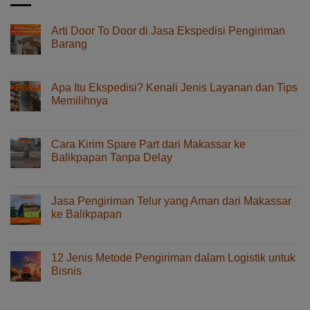
Arti Door To Door di Jasa Ekspedisi Pengiriman
Barang
pada
Komentar Dinonaktifkan
Arti
Door
Apa Itu Ekspedisi? Kenali Jenis Layanan dan Tips
To
Memilihnya
Door
pada
Komentar Dinonaktifkan
di
Apa
Jasa
Itu
Ekspedisi
Cara Kirim Spare Part dari Makassar ke
Ekspedisi?
Pengiriman
Balikpapan Tanpa Delay
Kenali
Barang
pada
Komentar Dinonaktifkan
Jenis
Cara
Layanan
Kirim
dan
Jasa Pengiriman Telur yang Aman dari Makassar
Spare
Tips
ke Balikpapan
Part
Memilihnya
pada
Komentar Dinonaktifkan
dari
Jasa
Makassar
Pengiriman
ke
12 Jenis Metode Pengiriman dalam Logistik untuk
Telur
Balikpapan
Bisnis
yang
Tanpa
pada
Komentar Dinonaktifkan
Aman
Delay
12
dari
Jenis