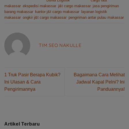
This entry was posted in
Dunia Logistik
and tagged
cargo laut
makassar
,
ekspedisi makassar
,
j&t cargo makassar
,
jasa pengiriman
barang makassar
,
kantor j&t cargo makassar
,
layanan logistik
makassar
,
ongkir j&t cargo makassar
,
pengiriman antar pulau makassar
.
TIM SEO NAKULLE
1 Truk Pasir Berapa Kubik?
Bagaimana Cara Melihat
Ini Ulasan & Cara
Jadwal Kapal Pelni? Ini
Pengirimannya
Panduannya!
Artikel Terbaru