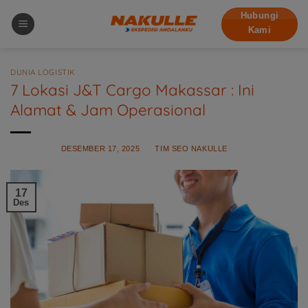
Skip
Hubungi
to
Kami
content
DUNIA LOGISTIK
7 Lokasi J&T Cargo Makassar : Ini
Alamat & Jam Operasional
POSTED ON
DESEMBER 17, 2025
BY
TIM SEO NAKULLE
17
Des