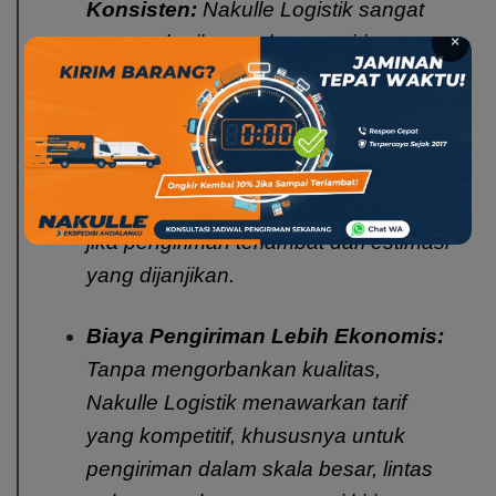
Konsisten:
Nakulle Logistik sangat
memperhatikan waktu pengiriman.
×
Sistem operasionalnya dibuat agar
barang cepat sampai ke tujuan
dengan estimasi waktu yang realistis
dan konsisten — bahkan mereka
berani memberikan kompensasi 10%
jika pengiriman terlambat dari estimasi
yang dijanjikan.
Biaya Pengiriman Lebih Ekonomis:
Tanpa mengorbankan kualitas,
Nakulle Logistik menawarkan tarif
yang kompetitif, khususnya untuk
pengiriman dalam skala besar, lintas