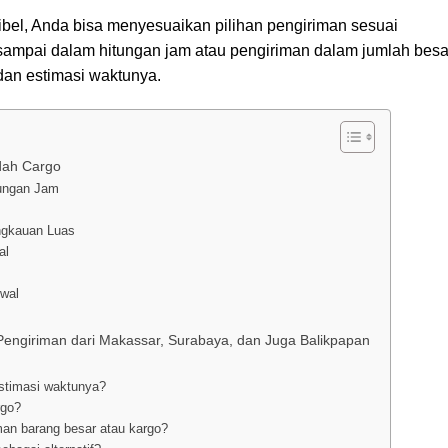
ibel, Anda bisa menyesuaikan pilihan pengiriman sesuai
pai dalam hitungan jam atau pengiriman dalam jumlah besa
 dan estimasi waktunya.
dah Cargo
tungan Jam
angkauan Luas
al
dwal
uk Pengiriman dari Makassar, Surabaya, dan Juga Balikpapan
estimasi waktunya?
rgo?
man barang besar atau kargo?