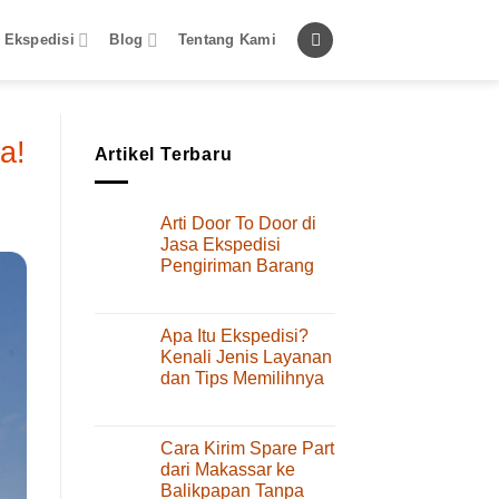
 Ekspedisi
Blog
Tentang Kami
a!
Artikel Terbaru
Arti Door To Door di
Jasa Ekspedisi
Pengiriman Barang
pada
Komentar Dinonaktifkan
Arti
Door
Apa Itu Ekspedisi?
To
Kenali Jenis Layanan
Door
dan Tips Memilihnya
di
pada
Komentar Dinonaktifkan
Jasa
Apa
Ekspedisi
Itu
Pengiriman
Cara Kirim Spare Part
Ekspedisi?
Barang
dari Makassar ke
Kenali
Balikpapan Tanpa
Jenis