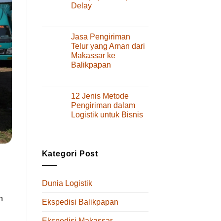
Delay
Layanan
dan
pada
Komentar Dinonaktifkan
Tips
Cara
Memilihnya
Kirim
Jasa Pengiriman
Spare
Telur yang Aman dari
Part
Makassar ke
dari
Balikpapan
Makassar
ke
pada
Komentar Dinonaktifkan
Balikpapan
Jasa
Tanpa
Pengiriman
12 Jenis Metode
Delay
Telur
Pengiriman dalam
yang
Logistik untuk Bisnis
Aman
pada
Komentar Dinonaktifkan
dari
12
Makassar
Jenis
ke
Metode
Balikpapan
Kategori Post
Pengiriman
dalam
Logistik
Dunia Logistik
untuk
Bisnis
n
Ekspedisi Balikpapan
Ekspedisi Makassar