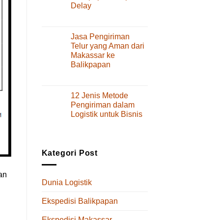
Delay
Layanan
dan
pada
Komentar Dinonaktifkan
Tips
Cara
Memilihnya
Kirim
Jasa Pengiriman
Spare
Telur yang Aman dari
Part
Makassar ke
dari
Balikpapan
Makassar
ke
pada
Komentar Dinonaktifkan
Balikpapan
Jasa
Tanpa
Pengiriman
12 Jenis Metode
Delay
Telur
Pengiriman dalam
yang
Logistik untuk Bisnis
Aman
pada
Komentar Dinonaktifkan
dari
12
Makassar
Jenis
ke
Metode
Balikpapan
Kategori Post
Pengiriman
dalam
an
Logistik
Dunia Logistik
untuk
Bisnis
Ekspedisi Balikpapan
Ekspedisi Makassar