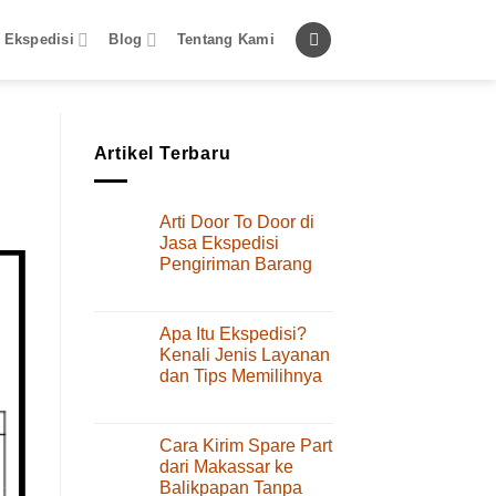
 Ekspedisi
Blog
Tentang Kami
Artikel Terbaru
Arti Door To Door di
Jasa Ekspedisi
Pengiriman Barang
pada
Komentar Dinonaktifkan
Arti
Door
Apa Itu Ekspedisi?
To
Kenali Jenis Layanan
Door
dan Tips Memilihnya
di
pada
Komentar Dinonaktifkan
Jasa
Apa
Ekspedisi
Itu
Pengiriman
Cara Kirim Spare Part
Ekspedisi?
Barang
dari Makassar ke
Kenali
Balikpapan Tanpa
Jenis