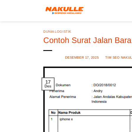
Skip
to
content
DUNIA LOGISTIK
Contoh Surat Jalan Bar
POSTED ON
DESEMBER 17, 2025
BY
TIM SEO NAKU
17
Des