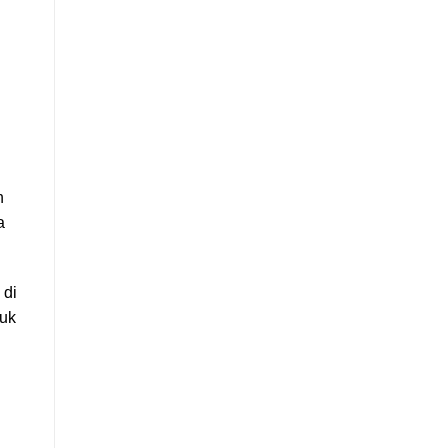
h
a
 di
tuk