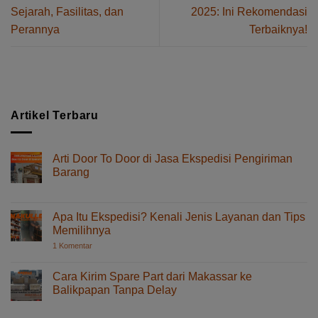
Sejarah, Fasilitas, dan
2025: Ini Rekomendasi
Perannya
Terbaiknya!
Artikel Terbaru
Arti Door To Door di Jasa Ekspedisi Pengiriman
Barang
pada
Komentar Dinonaktifkan
Arti
Door
Apa Itu Ekspedisi? Kenali Jenis Layanan dan Tips
To
Memilihnya
Door
pada
1 Komentar
di
Apa
Jasa
Itu
Ekspedisi?
Ekspedisi
Cara Kirim Spare Part dari Makassar ke
Kenali
Pengiriman
Balikpapan Tanpa Delay
Jenis
Barang
Layanan
pada
Komentar Dinonaktifkan
dan