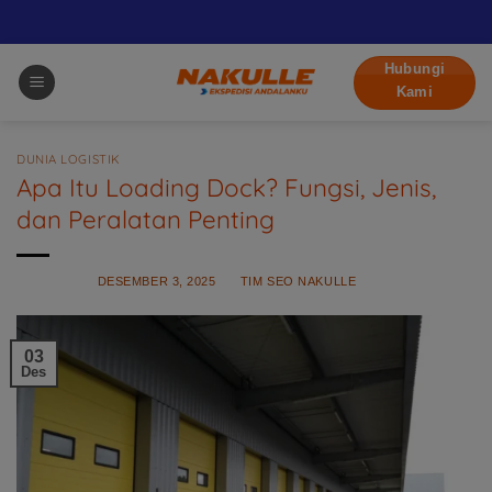
Skip
Hubungi
to
Kami
content
DUNIA LOGISTIK
Apa Itu Loading Dock? Fungsi, Jenis,
dan Peralatan Penting
POSTED ON
DESEMBER 3, 2025
BY
TIM SEO NAKULLE
03
Des