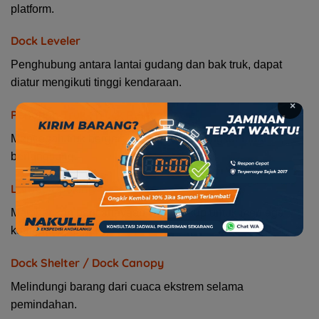
platform.
Dock Leveler
Penghubung antara lantai gudang dan bak truk, dapat
diatur mengikuti tinggi kendaraan.
×
Penahan Truk (Truck Restraint)
Mencegah truk bergerak saat proses bongkar muat
berlangsung.
Lampu Docking
Memberikan pencahayaan yang cukup untuk menjaga
keamanan kerja.
Dock Shelter / Dock Canopy
Melindungi barang dari cuaca ekstrem selama
pemindahan.