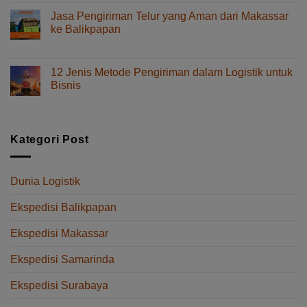
Cara
Tips
Memilihnya
Kirim
Jasa Pengiriman Telur yang Aman dari Makassar
Spare
ke Balikpapan
Part
pada
Komentar Dinonaktifkan
dari
Jasa
Makassar
Pengiriman
ke
12 Jenis Metode Pengiriman dalam Logistik untuk
Telur
Balikpapan
Bisnis
yang
Tanpa
pada
Komentar Dinonaktifkan
Aman
Delay
12
dari
Jenis
Makassar
Metode
Kategori Post
ke
Pengiriman
Balikpapan
dalam
Logistik
Dunia Logistik
untuk
Bisnis
Ekspedisi Balikpapan
Ekspedisi Makassar
Ekspedisi Samarinda
Ekspedisi Surabaya