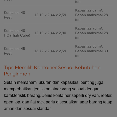
ton
Kapasitas 67 m³,
Kontainer 40
12,19 x 2,44 x 2,59
Beban maksimal 28
Feet
ton
Kapasitas 76 m³,
Kontainer 40
12,19 x 2,44 x 2,90
Beban maksimal 28
HC (High Cube)
ton
Kapasitas 86 m³,
Kontainer 45
13,72 x 2,44 x 2,59
Beban maksimal 30
Feet
ton
Tips Memilih Kontainer Sesuai Kebutuhan
Pengiriman
Selain memahami ukuran dan kapasitas, penting juga
memperhatikan jenis kontainer yang sesuai dengan
karakteristik barang. Jenis kontainer seperti dry van, reefer,
open top, dan flat rack perlu disesuaikan agar barang tetap
aman dan sesuai standar.