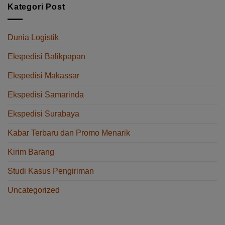
Metode
Kategori Post
ke
Pengiriman
Balikpapan
dalam
Logistik
Dunia Logistik
untuk
Bisnis
Ekspedisi Balikpapan
Ekspedisi Makassar
Ekspedisi Samarinda
Ekspedisi Surabaya
Kabar Terbaru dan Promo Menarik
Kirim Barang
Studi Kasus Pengiriman
Uncategorized