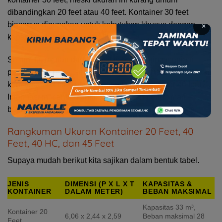
dibandingkan 20 feet atau 40 feet. Kontainer 30 feet
biasanya digunakan untuk kebutuhan khusus dengan
×
kapasitas di antara 20 dan 40 feet.
Selain itu, ukuran dan kapasitas berat sering menjadi
pertanyaan utama, seperti “berapa berat maksimal muatan
kontainer 20 feet?” atau “berapa tinggi kontainer 40 feet?”.
Informasi ini penting untuk memastikan pengiriman
berjalan lancar tanpa melewati batas yang ditetapkan.
Rangkuman Ukuran Kontainer 20 Feet, 40
Feet, 40 HC, dan 45 Feet
Supaya mudah berikut kita sajikan dalam bentuk tabel.
JENIS
DIMENSI (P X L X T
KAPASITAS &
KONTAINER
DALAM METER)
BEBAN MAKSIMAL
Kapasitas 33 m³,
Kontainer 20
6,06 x 2,44 x 2,59
Beban maksimal 28
Feet