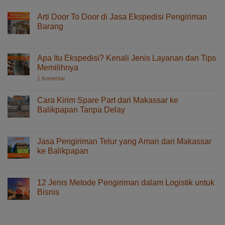
Arti Door To Door di Jasa Ekspedisi Pengiriman
Barang
pada
Komentar Dinonaktifkan
Arti
Door
Apa Itu Ekspedisi? Kenali Jenis Layanan dan Tips
To
Memilihnya
Door
pada
1 Komentar
di
Apa
Jasa
Itu
Ekspedisi?
Ekspedisi
Cara Kirim Spare Part dari Makassar ke
Kenali
Pengiriman
Balikpapan Tanpa Delay
Jenis
Barang
Layanan
pada
Komentar Dinonaktifkan
dan
Cara
Tips
Memilihnya
Kirim
Jasa Pengiriman Telur yang Aman dari Makassar
Spare
ke Balikpapan
Part
pada
Komentar Dinonaktifkan
dari
Jasa
Makassar
Pengiriman
ke
12 Jenis Metode Pengiriman dalam Logistik untuk
Telur
Balikpapan
Bisnis
yang
Tanpa
pada
Komentar Dinonaktifkan
Aman
Delay
12
dari
Jenis
Makassar