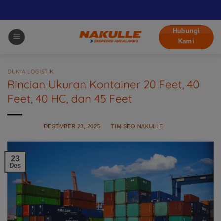
Skip
Hubungi
to
Kami
content
DUNIA LOGISTIK
Rincian Ukuran Kontainer 20 Feet, 40
Feet, 40 HC, dan 45 Feet
POSTED ON
DESEMBER 23, 2025
BY
TIM SEO NAKULLE
23
Des