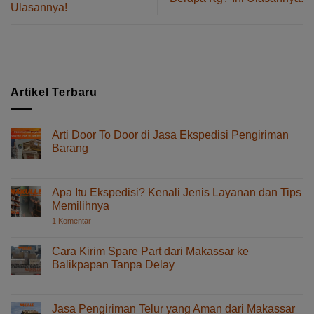
Ulasannya!
Artikel Terbaru
Arti Door To Door di Jasa Ekspedisi Pengiriman
Barang
pada
Komentar Dinonaktifkan
Arti
Door
Apa Itu Ekspedisi? Kenali Jenis Layanan dan Tips
To
Memilihnya
Door
pada
1 Komentar
di
Apa
Jasa
Itu
Ekspedisi?
Ekspedisi
Cara Kirim Spare Part dari Makassar ke
Kenali
Pengiriman
Balikpapan Tanpa Delay
Jenis
Barang
Layanan
pada
Komentar Dinonaktifkan
dan
Cara
Tips
Memilihnya
Kirim
Jasa Pengiriman Telur yang Aman dari Makassar