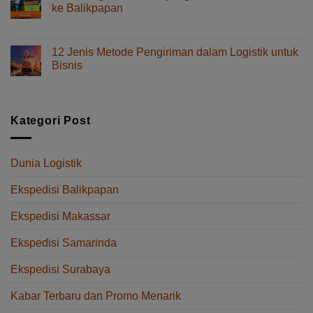
Spare
ke Balikpapan
Part
pada
Komentar Dinonaktifkan
dari
Jasa
Makassar
Pengiriman
ke
12 Jenis Metode Pengiriman dalam Logistik untuk
Telur
Balikpapan
Bisnis
yang
Tanpa
pada
Komentar Dinonaktifkan
Aman
Delay
12
dari
Jenis
Makassar
Metode
Kategori Post
ke
Pengiriman
Balikpapan
dalam
Logistik
Dunia Logistik
untuk
Bisnis
Ekspedisi Balikpapan
Ekspedisi Makassar
Ekspedisi Samarinda
Ekspedisi Surabaya
Kabar Terbaru dan Promo Menarik