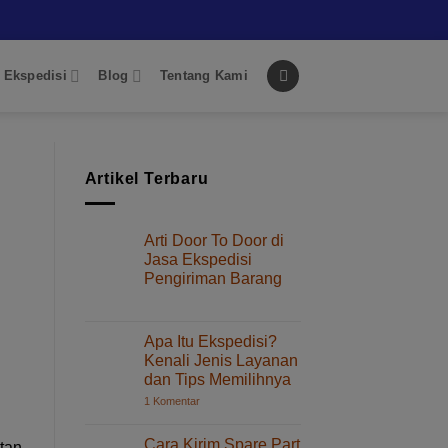
 Ekspedisi
Blog
Tentang Kami
Artikel Terbaru
Arti Door To Door di
Jasa Ekspedisi
Pengiriman Barang
pada
Komentar Dinonaktifkan
Arti
Door
Apa Itu Ekspedisi?
To
Kenali Jenis Layanan
Door
dan Tips Memilihnya
di
pada
1 Komentar
Jasa
Apa
Ekspedisi
Itu
Pengiriman
Ekspedisi?
Cara Kirim Spare Part
utan