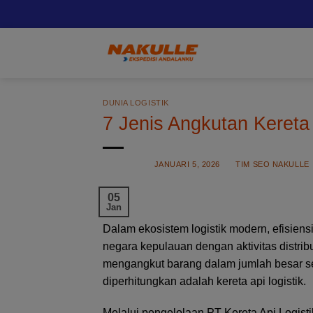
Skip
to
content
DUNIA LOGISTIK
7 Jenis Angkutan Kereta 
POSTED ON
JANUARI 5, 2026
BY
TIM SEO NAKULLE
05
Jan
Dalam ekosistem logistik modern, efisiens
negara kepulauan dengan aktivitas distr
mengangkut barang dalam jumlah besar sec
diperhitungkan adalah kereta api logistik.
Melalui pengelolaan PT Kereta Api Logistik