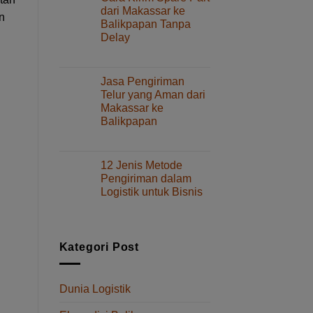
Kenali
Barang
dari Makassar ke
Jenis
n
Layanan
Balikpapan Tanpa
dan
Delay
Tips
Memilihnya
pada
Komentar Dinonaktifkan
Cara
Kirim
Jasa Pengiriman
Spare
Telur yang Aman dari
Part
Makassar ke
dari
Balikpapan
Makassar
ke
pada
Komentar Dinonaktifkan
Balikpapan
Jasa
Tanpa
Pengiriman
12 Jenis Metode
Delay
Telur
Pengiriman dalam
yang
Logistik untuk Bisnis
Aman
pada
Komentar Dinonaktifkan
dari
12
Makassar
Jenis
ke
Metode
Balikpapan
Kategori Post
Pengiriman
dalam
Logistik
Dunia Logistik
untuk
Bisnis