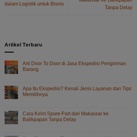
dalam Logistik untuk Bisnis
Tanpa Delay
Artikel Terbaru
Arti Door To Door di Jasa Ekspedisi Pengiriman
Barang
pada
Komentar Dinonaktifkan
Arti
Door
Apa Itu Ekspedisi? Kenali Jenis Layanan dan Tips
To
Memilihnya
Door
pada
Komentar Dinonaktifkan
di
Apa
Jasa
Itu
Ekspedisi
Cara Kirim Spare Part dari Makassar ke
Ekspedisi?
Pengiriman
Balikpapan Tanpa Delay
Kenali
Barang
pada
Komentar Dinonaktifkan
Jenis
Cara
Layanan
Kirim