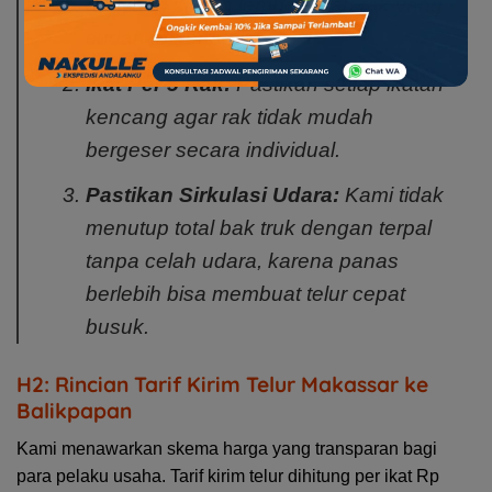
rak yang sudah lembek atau rak yang
sudah terkena air.
Ikat Per 5 Rak:
Pastikan setiap ikatan
kencang agar rak tidak mudah
bergeser secara individual.
Pastikan Sirkulasi Udara:
Kami tidak
menutup total bak truk dengan terpal
tanpa celah udara, karena panas
berlebih bisa membuat telur cepat
busuk.
H2: Rincian Tarif Kirim Telur Makassar ke
Balikpapan
Kami menawarkan skema harga yang transparan bagi
para pelaku usaha.
Tarif kirim telur dihitung per ikat Rp