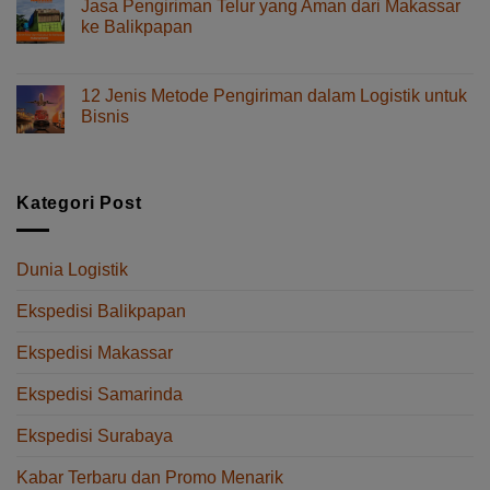
dan
Jasa Pengiriman Telur yang Aman dari Makassar
Spare
Tips
ke Balikpapan
Part
Memilihnya
pada
Komentar Dinonaktifkan
dari
Jasa
Makassar
Pengiriman
ke
12 Jenis Metode Pengiriman dalam Logistik untuk
Telur
Balikpapan
Bisnis
yang
Tanpa
pada
Komentar Dinonaktifkan
Aman
Delay
12
dari
Jenis
Makassar
Metode
Kategori Post
ke
Pengiriman
Balikpapan
dalam
Logistik
Dunia Logistik
untuk
Bisnis
Ekspedisi Balikpapan
Ekspedisi Makassar
Ekspedisi Samarinda
Ekspedisi Surabaya
Kabar Terbaru dan Promo Menarik