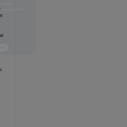
n
an
ai
i