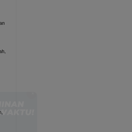
gan
ah,
×
h,