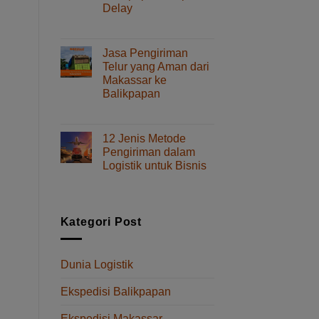
Delay
Layanan
dan
pada
Komentar Dinonaktifkan
Tips
Cara
Memilihnya
Kirim
Jasa Pengiriman
Spare
Telur yang Aman dari
Part
Makassar ke
dari
Balikpapan
Makassar
ke
pada
Komentar Dinonaktifkan
Balikpapan
Jasa
Tanpa
Pengiriman
12 Jenis Metode
Delay
Telur
Pengiriman dalam
yang
Logistik untuk Bisnis
Aman
pada
Komentar Dinonaktifkan
dari
12
Makassar
Jenis
ke
Metode
Balikpapan
Kategori Post
Pengiriman
dalam
Logistik
Dunia Logistik
untuk
Bisnis
Ekspedisi Balikpapan
Ekspedisi Makassar