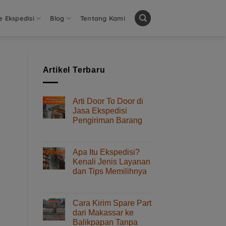
e Ekspedisi
Blog
Tentang Kami
Artikel Terbaru
Arti Door To Door di
Jasa Ekspedisi
Pengiriman Barang
pada
Komentar Dinonaktifkan
Arti
Door
Apa Itu Ekspedisi?
To
Kenali Jenis Layanan
Door
dan Tips Memilihnya
di
pada
Komentar Dinonaktifkan
Jasa
Apa
Ekspedisi
Itu
Pengiriman
Cara Kirim Spare Part
Ekspedisi?
Barang
dari Makassar ke
Kenali
Balikpapan Tanpa
Jenis