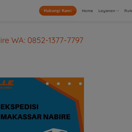
Home
Layanan
Rut
Hubungi Kami
ire WA: 0852-1377-7797