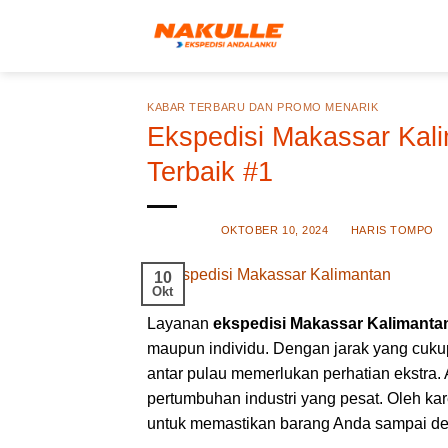
Skip
to
content
KABAR TERBARU DAN PROMO MENARIK
Ekspedisi Makassar Kal
Terbaik #1
POSTED ON
OKTOBER 10, 2024
BY
HARIS TOMPO
10
Okt
Layanan
ekspedisi Makassar Kalimanta
maupun individu. Dengan jarak yang cuku
antar pulau memerlukan perhatian ekstra.
pertumbuhan industri yang pesat. Oleh kar
untuk memastikan barang Anda sampai den