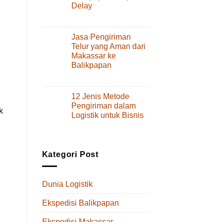
Delay
Layanan
dan
pada
Komentar Dinonaktifkan
Tips
Cara
Memilihnya
Kirim
Jasa Pengiriman
Spare
Telur yang Aman dari
Part
Makassar ke
dari
Balikpapan
Makassar
ke
pada
Komentar Dinonaktifkan
Balikpapan
Jasa
Tanpa
Pengiriman
12 Jenis Metode
Delay
Telur
Pengiriman dalam
k
yang
Logistik untuk Bisnis
Aman
pada
Komentar Dinonaktifkan
dari
12
Makassar
Jenis
ke
Metode
Balikpapan
Kategori Post
Pengiriman
dalam
Logistik
Dunia Logistik
untuk
Bisnis
Ekspedisi Balikpapan
Ekspedisi Makassar