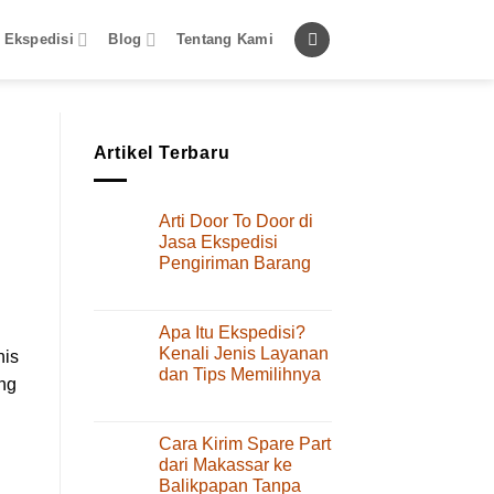
 Ekspedisi
Blog
Tentang Kami
Artikel Terbaru
Arti Door To Door di
Jasa Ekspedisi
Pengiriman Barang
pada
Komentar Dinonaktifkan
Arti
Door
Apa Itu Ekspedisi?
To
Kenali Jenis Layanan
nis
Door
dan Tips Memilihnya
di
ng
pada
Komentar Dinonaktifkan
Jasa
Apa
Ekspedisi
Itu
Pengiriman
Cara Kirim Spare Part
Ekspedisi?
Barang
dari Makassar ke
Kenali
Balikpapan Tanpa
Jenis