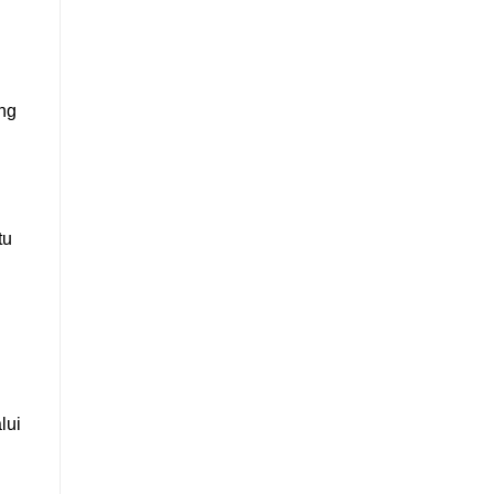
ang
tu
lui
×