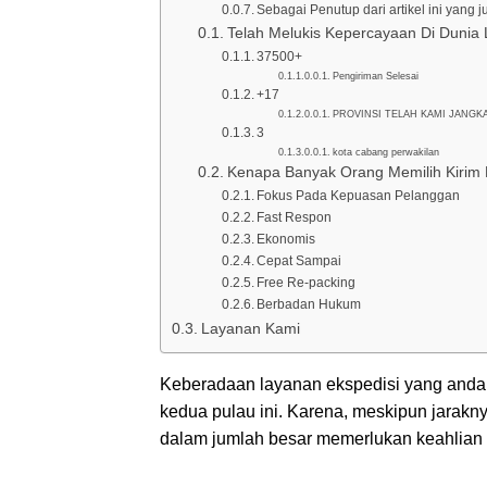
Sebagai Penutup dari artikel ini yang
Telah Melukis Kepercayaan Di Dunia 
37500+
Pengiriman Selesai
+17
PROVINSI TELAH KAMI JANGK
3
kota cabang perwakilan
Kenapa Banyak Orang Memilih Kirim B
Fokus Pada Kepuasan Pelanggan
Fast Respon
Ekonomis
Cepat Sampai
Free Re-packing
Berbadan Hukum
Layanan Kami
Keberadaan layanan ekspedisi yang andal 
kedua pulau ini. Karena, meskipun jarakn
dalam jumlah besar memerlukan keahlian k