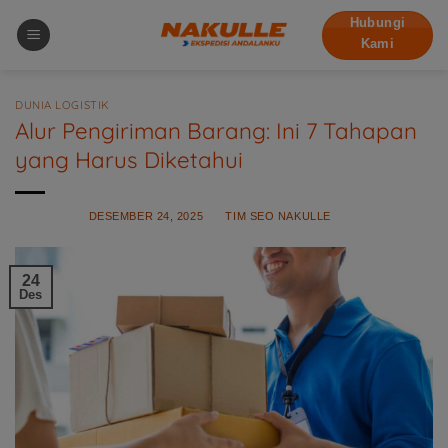
Skip
Hubungi
to
Kami
content
DUNIA LOGISTIK
Alur Pengiriman Barang: Ini 7 Tahapan
yang Harus Diketahui
POSTED ON
DESEMBER 24, 2025
BY
TIM SEO NAKULLE
24
Des