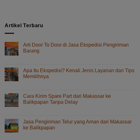
Artikel Terbaru
Arti Door To Door di Jasa Ekspedisi Pengiriman
Barang
pada
Komentar Dinonaktifkan
Arti
Door
Apa Itu Ekspedisi? Kenali Jenis Layanan dan Tips
To
Memilihnya
Door
pada
Komentar Dinonaktifkan
di
Apa
Jasa
Itu
Ekspedisi
Cara Kirim Spare Part dari Makassar ke
Ekspedisi?
Pengiriman
Balikpapan Tanpa Delay
Kenali
Barang
pada
Komentar Dinonaktifkan
Jenis
Cara
Layanan
Kirim
dan
Jasa Pengiriman Telur yang Aman dari Makassar
Spare
Tips
ke Balikpapan
Part
Memilihnya
pada
Komentar Dinonaktifkan
dari
Jasa