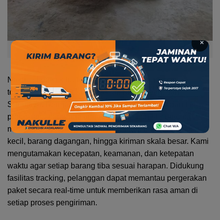
×
Pengiriman Barang Dengan Nakulle Logistik
Nakulle Logistik hadir sebagai solusi pengiriman
terpercaya untuk area Makassar, Balikpapan, dan
Surabaya. Dengan jaringan armada yang kuat dan tim
profesional berpengalaman, Nakulle Logistik mampu
menangani berbagai jenis pengiriman, mulai dari paket
kecil, barang dagangan, hingga kiriman skala besar. Kami
mengutamakan kecepatan, keamanan, dan ketepatan
waktu agar setiap barang tiba sesuai harapan. Didukung
fasilitas tracking, pelanggan dapat memantau pergerakan
paket secara real-time untuk memberikan rasa aman di
setiap proses pengiriman.