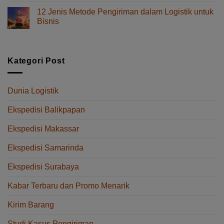
Makassar
Pengiriman
ke
12 Jenis Metode Pengiriman dalam Logistik untuk
Telur
Balikpapan
Bisnis
yang
Tanpa
pada
Komentar Dinonaktifkan
Aman
Delay
12
dari
Jenis
Makassar
Metode
Kategori Post
ke
Pengiriman
Balikpapan
dalam
Logistik
Dunia Logistik
untuk
Bisnis
Ekspedisi Balikpapan
Ekspedisi Makassar
Ekspedisi Samarinda
Ekspedisi Surabaya
Kabar Terbaru dan Promo Menarik
Kirim Barang
Studi Kasus Pengiriman