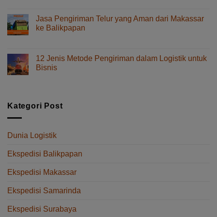
Jenis
Cara
Layanan
Kirim
dan
Jasa Pengiriman Telur yang Aman dari Makassar
Spare
Tips
ke Balikpapan
Part
Memilihnya
pada
Komentar Dinonaktifkan
dari
Jasa
Makassar
Pengiriman
ke
12 Jenis Metode Pengiriman dalam Logistik untuk
Telur
Balikpapan
Bisnis
yang
Tanpa
pada
Komentar Dinonaktifkan
Aman
Delay
12
dari
Jenis
Makassar
Metode
Kategori Post
ke
Pengiriman
Balikpapan
dalam
Logistik
Dunia Logistik
untuk
Bisnis
Ekspedisi Balikpapan
Ekspedisi Makassar
Ekspedisi Samarinda
Ekspedisi Surabaya