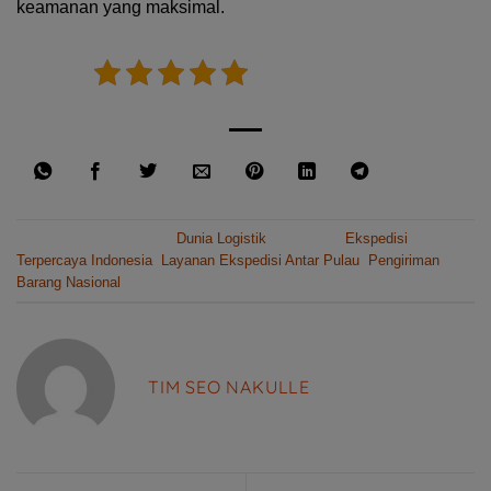
keamanan yang maksimal.
5/5 - (1 vote)
This entry was posted in
Dunia Logistik
and tagged
Ekspedisi
Terpercaya Indonesia
,
Layanan Ekspedisi Antar Pulau
,
Pengiriman
Barang Nasional
.
TIM SEO NAKULLE