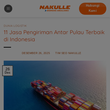
Skip
Hubungi
to
Kami
content
DUNIA LOGISTIK
11 Jasa Pengiriman Antar Pulau Terbaik
di Indonesia
POSTED ON
DESEMBER 26, 2025
BY
TIM SEO NAKULLE
26
Des