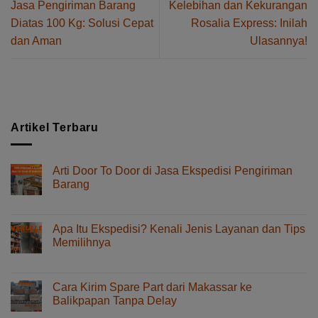
Jasa Pengiriman Barang
Kelebihan dan Kekurangan
Diatas 100 Kg: Solusi Cepat
Rosalia Express: Inilah
dan Aman
Ulasannya!
Artikel Terbaru
Arti Door To Door di Jasa Ekspedisi Pengiriman
Barang
pada
Komentar Dinonaktifkan
Arti
Door
Apa Itu Ekspedisi? Kenali Jenis Layanan dan Tips
To
Memilihnya
Door
pada
Komentar Dinonaktifkan
di
Apa
Jasa
Itu
Ekspedisi
Cara Kirim Spare Part dari Makassar ke
Ekspedisi?
Pengiriman
Balikpapan Tanpa Delay
Kenali
Barang
pada
Komentar Dinonaktifkan