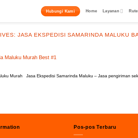
Home
Layanan
Rute
Hubungi Kami
IVES:
JASA EKSPEDISI SAMARINDA MALUKU B
da Maluku Murah Best #1
luku Murah Jasa Ekspedisi Samarinda Maluku – Jasa pengiriman sek
ormation
Pos-pos Terbaru