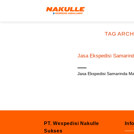
Skip
to
content
TAG ARCH
Jasa Ekspedisi Samarin
Desember 13, 2023
Jasa Ekspedisi Samarinda Ma
PT. Wexpedisi Nakulle
Inf
Sukses