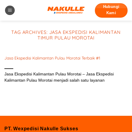
Skip
Hubungi
to
Kami
content
TAG ARCHIVES:
JASA EKSPEDISI KALIMANTAN
TIMUR PULAU MOROTAI
Jasa Ekspedisi Kalimantan Pulau Morotai Terbaik #1
November 17, 2023
Jasa Ekspedisi Kalimantan Pulau Morotai – Jasa Ekspedisi
Kalimantan Pulau Morotai menjadi salah satu layanan
PT. Wexpedisi Nakulle Sukses