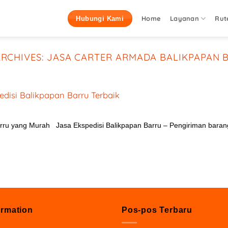
Home
Layanan
Rut
Hubungi Kami
ARCHIVES:
JASA CARTER ARMADA BALIKPAPAN 
edisi Balikpapan Barru Terbaik
arru yang Murah Jasa Ekspedisi Balikpapan Barru – Pengiriman baran
ormation
Pos-pos Terbaru