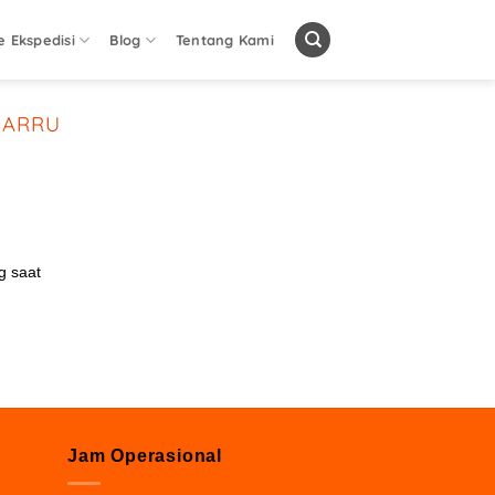
e Ekspedisi
Blog
Tentang Kami
BARRU
g saat
Jam Operasional