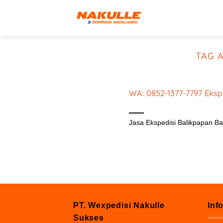
Skip
to
content
TAG 
WA: 0852-1377-7797 Eksp
Februari 5, 2024
Jasa Ekspedisi Balikpapan B
PT. Wexpedisi Nakulle
Inf
Sukses