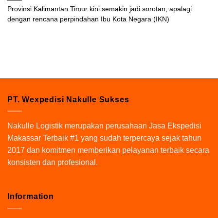
Provinsi Kalimantan Timur kini semakin jadi sorotan, apalagi
dengan rencana perpindahan Ibu Kota Negara (IKN)
PT. Wexpedisi Nakulle Sukses
Nakulle Logistik
merupakan perusahaan Jasa Ekspedisi
Makassar Terbaik #1 yang sudah terpercaya sejak tahun
2017 dan komitmen memberikan pelayanan terbaik secara
konsisten dan profesional.
Information