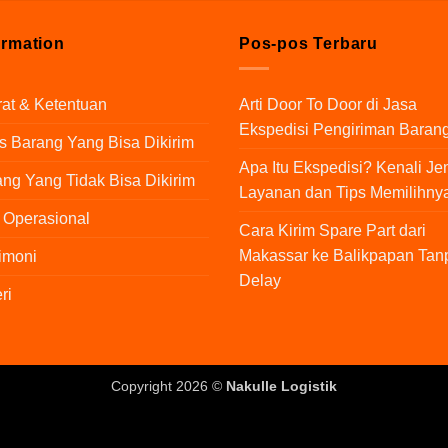
ormation
Pos-pos Terbaru
at & Ketentuan
Arti Door To Door di Jasa
Ekspedisi Pengiriman Baran
s Barang Yang Bisa Dikirim
Apa Itu Ekspedisi? Kenali Je
ng Yang Tidak Bisa Dikirim
Layanan dan Tips Memilihny
 Operasional
Cara Kirim Spare Part dari
Makassar ke Balikpapan Tan
imoni
Delay
ri
Copyright 2026 ©
Nakulle Logistik