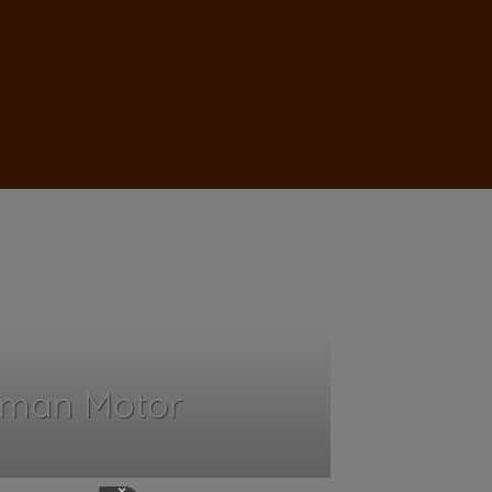
iman Motor
×