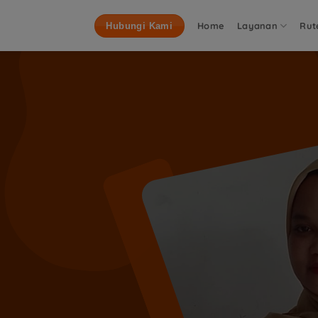
Home
Layanan
Rut
Hubungi Kami
edisi Terpercaya Deng
Terbaik
Ongkir Kembali 5% Jika Barang Anda Terlambat Sampai Tujua
Konsultasi Sekarang!