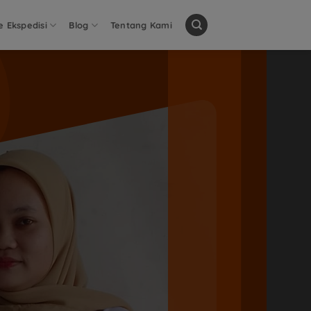
e Ekspedisi
Blog
Tentang Kami
an Layanan
n