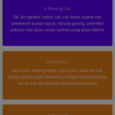
5. Barang Cair
Oli, air radiator, sabun cair, cat, tinner, pupuk cair,
pembersih kamar mandi, minyak goreng, pelembut
pakaian dan jenis cairan lainnya yang aman dikirim
6 Makanan
Gula pasir, tepung terigu, kopi saset, saos sambal,
kecap, bumbu dapur kemasan, rempah-rempah kering,
bahan kue dan barang sejenisnya yang lain