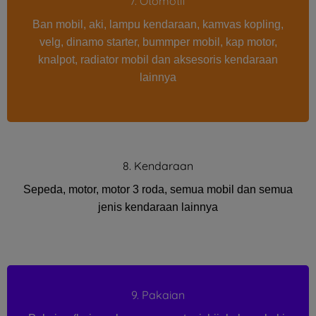
7. Otomotif
Ban mobil, aki, lampu kendaraan, kamvas kopling,
velg, dinamo starter, bummper mobil, kap motor,
knalpot, radiator mobil dan aksesoris kendaraan
lainnya
8. Kendaraan
Sepeda, motor, motor 3 roda, semua mobil dan semua
jenis kendaraan lainnya
9. Pakaian