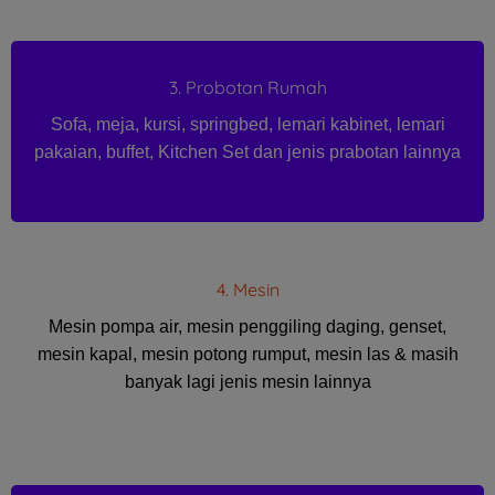
3. Probotan Rumah
Sofa, meja, kursi, springbed, lemari kabinet, lemari
pakaian, buffet, Kitchen Set dan jenis prabotan lainnya
4. Mesin
Mesin pompa air, mesin penggiling daging, genset,
mesin kapal, mesin potong rumput, mesin las & masih
banyak lagi jenis mesin lainnya