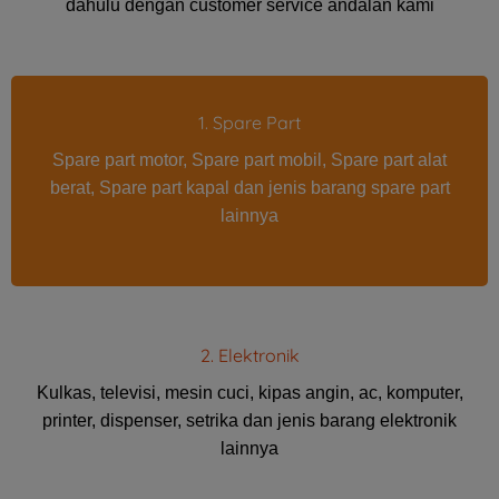
dahulu dengan customer service andalan kami
1. Spare Part
Spare part motor, Spare part mobil, Spare part alat
berat, Spare part kapal dan jenis barang spare part
lainnya
2. Elektronik
Kulkas, televisi, mesin cuci, kipas angin, ac, komputer,
printer, dispenser, setrika dan jenis barang elektronik
lainnya